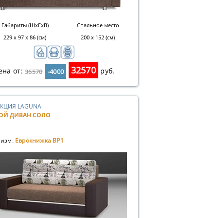
Габариты (ШхГхВ)
Спальное место
229 x 97 x 86 (см)
200 х 152 (см)
32570
ена от:
руб.
36570
-4000
КЦИЯ LAGUNA
ОЙ ДИВАН СОЛО
изм:
Еврокнижка ВР1