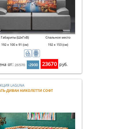
Габариты (ШхГхВ)
Спальное место
192 х 100 х 91 (см)
192 х 153 (см)
23670
ена от:
руб.
26570
-2900
КЦИЯ LAGUNA
АТЬ-ДИВАН НИКОЛЕТТИ СОФТ