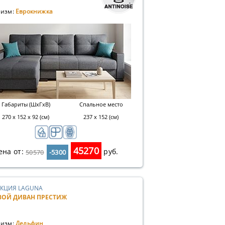
изм:
Еврокнижка
Габариты (ШхГхВ)
Спальное место
270 х 152 х 92 (см)
237 x 152 (см)
45270
ена от:
руб.
50570
-5300
КЦИЯ LAGUNA
ВОЙ ДИВАН ПРЕСТИЖ
изм:
Дельфин