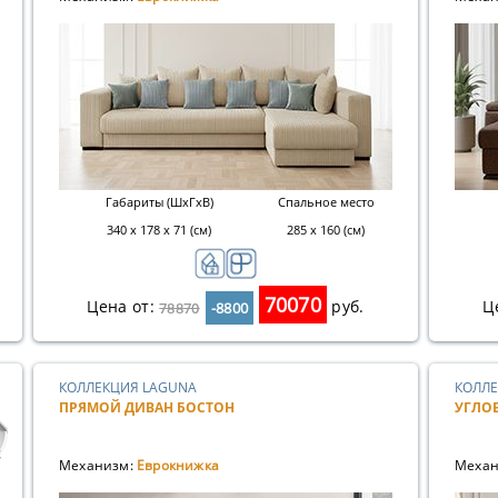
Габариты (ШхГхВ)
Спальное место
340 х 178 х 71 (см)
285 х 160 (см)
70070
Цена от:
руб.
Ц
78870
-8800
КОЛЛЕКЦИЯ LAGUNA
КОЛЛЕ
ПРЯМОЙ ДИВАН БОСТОН
УГЛО
Механизм:
Еврокнижка
Механ