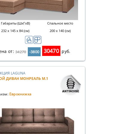
Габариты (ШхГхВ)
Спальное место
232 х 145 х 84 (см)
200 x 140 (см)
30470
ена от:
руб.
34270
-3800
КЦИЯ LAGUNA
ОЙ ДИВАН МОНРЕАЛЬ М.1
изм:
Еврокнижка