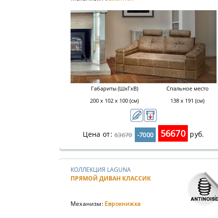
Габариты (ШхГхВ)
Спальное место
200 х 102 х 100 (см)
138 х 191 (см)
56670
Цена от:
руб.
63670
-7000
КОЛЛЕКЦИЯ LAGUNA
ПРЯМОЙ ДИВАН КЛАССИК
Механизм:
Еврокнижка