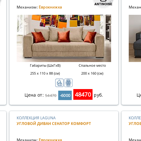
Механизм:
Еврокнижка
Механ
Габариты (ШхГхВ)
Спальное место
255 x 110 x 88 (см)
200 х 160 (см)
48470
Цена от:
руб.
Ц
54470
-6000
КОЛЛЕКЦИЯ LAGUNA
КОЛЛЕ
УГЛОВОЙ ДИВАН СЕНАТОР КОМФОРТ
УГЛО
Механизм:
Еврокнижка
Механ