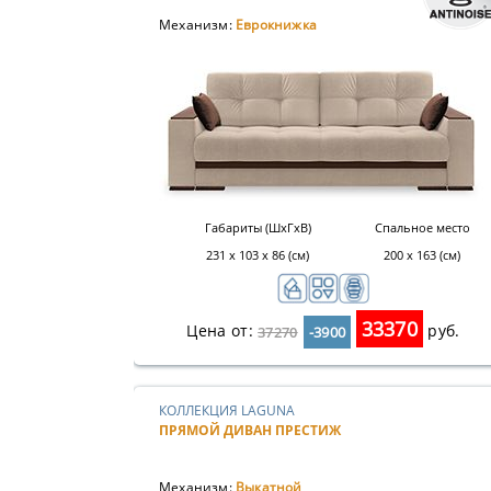
Механизм:
Еврокнижка
Габариты (ШхГхВ)
Спальное место
231 х 103 х 86 (см)
200 х 163 (см)
33370
Цена от:
руб.
37270
-3900
КОЛЛЕКЦИЯ LAGUNA
ПРЯМОЙ ДИВАН ПРЕСТИЖ
Механизм:
Выкатной