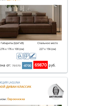
Габариты (ШхГхВ)
Спальное место
276 х 176 х 100 (см)
227 х 156 (см)
69870
ена от:
руб.
78570
-8700
КЦИЯ LAGUNA
ВОЙ ДИВАН КЛАССИК
изм:
Еврокнижка