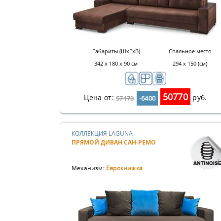
Габариты (ШхГхВ)
Спальное место
342 х 180 х 90 см
294 х 150 (см)
50770
Цена от:
руб.
57170
-6400
КОЛЛЕКЦИЯ LAGUNA
ПРЯМОЙ ДИВАН САН-РЕМО
Механизм:
Еврокнижка