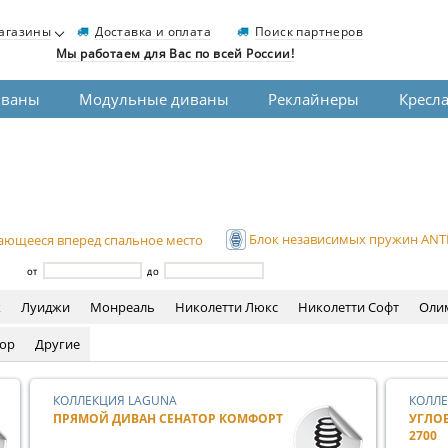
агазины
Доставка и оплата
Поиск партнеров
Мы работаем для Вас по всей России!
иваны
Модульные диваны
Реклайнеры
Кресл
ающееся вперед спальное место
Блок независимых пружин ANT
ОТ
ДО
к
Луиджи
Монреаль
Николетти Люкс
Николетти Софт
Оли
ор
Другие
КОЛЛЕКЦИЯ LAGUNA
КОЛЛЕ
ПРЯМОЙ ДИВАН СЕНАТОР КОМФОРТ
УГЛО
2700