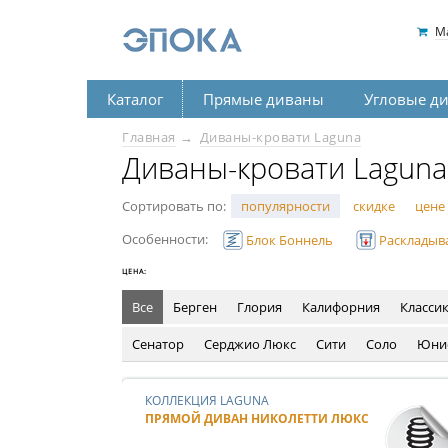
М
Каталог
Прямые диваны
Угловые д
Главная
Диваны-кровати Laguna
Диваны-кровати Laguna
Сортировать по:
популярности
скидке
цене
Особенности:
Блок Боннель
Раскладыв
ЦЕНА:
Все
Берген
Глория
Калифорния
Класси
Сенатор
Серджио Люкс
Сити
Соло
Юни
КОЛЛЕКЦИЯ LAGUNA
ПРЯМОЙ ДИВАН НИКОЛЕТТИ ЛЮКС