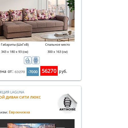
Габариты (ШхГхВ)
Спальное место
343 х 180 х 93 (см)
300 х 163 (см)
56270
ена от:
руб.
63270
-7000
КЦИЯ LAGUNA
ОЙ ДИВАН СИТИ ЛЮКС
изм:
Еврокнижка