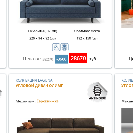
Габариты (ШхГхВ)
Спальное место
220 х 94 х 92 (см)
192 х 150 (см)
28670
Цена от:
руб.
Ц
32270
-3600
КОЛЛЕКЦИЯ LAGUNA
КОЛЛЕ
УГЛОВОЙ ДИВАН ОЛИМП
УГЛО
Механизм:
Еврокнижка
Механ