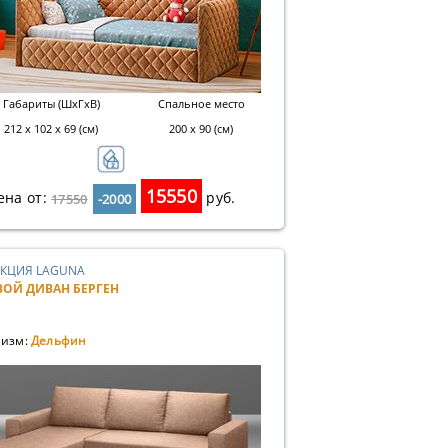
Габариты (ШхГхВ)
Спальное место
212 х 102 х 69 (см)
200 х 90 (см)
15550
ена от:
руб.
17550
-2000
КЦИЯ LAGUNA
ВОЙ ДИВАН БЕРГЕН
изм:
Дельфин