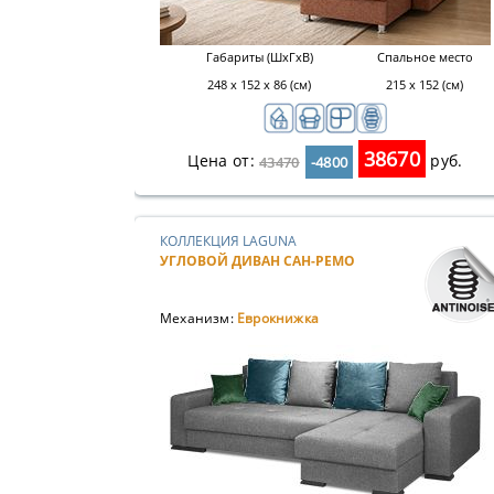
Габариты (ШхГхВ)
Спальное место
248 х 152 х 86 (см)
215 x 152 (см)
38670
Цена от:
руб.
43470
-4800
КОЛЛЕКЦИЯ LAGUNA
УГЛОВОЙ ДИВАН САН-РЕМО
Механизм:
Еврокнижка