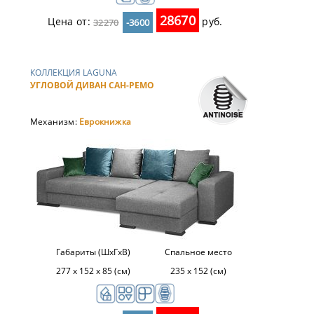
28670
Цена от:
руб.
32270
-3600
КОЛЛЕКЦИЯ LAGUNA
УГЛОВОЙ ДИВАН САН-РЕМО
Механизм:
Еврокнижка
Габариты (ШхГхВ)
Спальное место
277 х 152 х 85 (см)
235 х 152 (см)