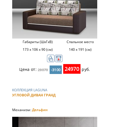
Габариты (ШхГхВ)
Спальное место
173 х 106 х 90 (см)
140 x 191 (см)
24970
Цена от:
руб.
28070
-3100
КОЛЛЕКЦИЯ LAGUNA
УГЛОВОЙ ДИВАН ГРАНД
Механизм:
Дельфин