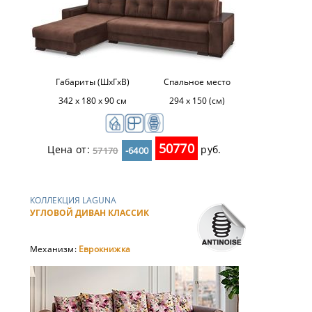
Габариты (ШхГхВ)
Спальное место
342 х 180 х 90 см
294 х 150 (см)
50770
Цена от:
руб.
57170
-6400
КОЛЛЕКЦИЯ LAGUNA
УГЛОВОЙ ДИВАН КЛАССИК
Механизм:
Еврокнижка