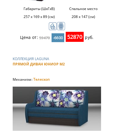
Габариты (ШхГхВ)
Спальное место
257 x 169 x 89 (см)
208 х 147 (см)
52870
Цена от:
руб.
59470
-6600
КОЛЛЕКЦИЯ LAGUNA
ПРЯМОЙ ДИВАН ЮНИОР М2
Механизм:
Телескоп