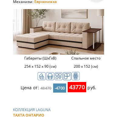
Механизм:
Еврокнижка
Габариты (ШхГхВ)
Спальное место
254 х 152 х 90 (см)
200 х 152 (см)
43770
Цена от:
руб.
48470
-4700
КОЛЛЕКЦИЯ LAGUNA
ТАХТА ОНТАРИО