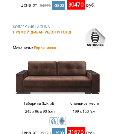
30470
Цена от:
руб.
34270
-3800
КОЛЛЕКЦИЯ LAGUNA
ПРЯМОЙ ДИВАН РЕЛОТИ ГОЛД
Механизм:
Еврокнижка
Габариты (ШхГхВ)
Спальное место
245 х 96 х 90 (см)
199 х 150 (см)
31670
Цена от:
руб.
35570
-3900