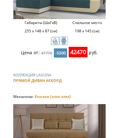
Габариты (ШхГхВ)
Спальное место
255 х 148 х 87 (см)
198 х 145 (см)
42470
Цена от:
руб.
47770
-5300
КОЛЛЕКЦИЯ LAGUNA
ПРЯМОЙ ДИВАН АККОРД
Механизм:
Книжка (клик-кляк)