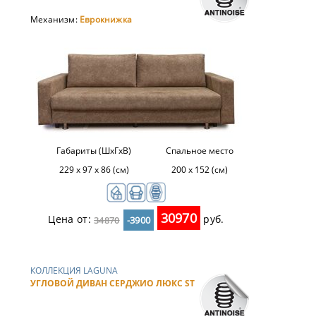
Механизм:
Еврокнижка
Габариты (ШхГхВ)
Спальное место
229 х 97 х 86 (см)
200 х 152 (см)
30970
Цена от:
руб.
34870
-3900
КОЛЛЕКЦИЯ LAGUNA
УГЛОВОЙ ДИВАН СЕРДЖИО ЛЮКС ST