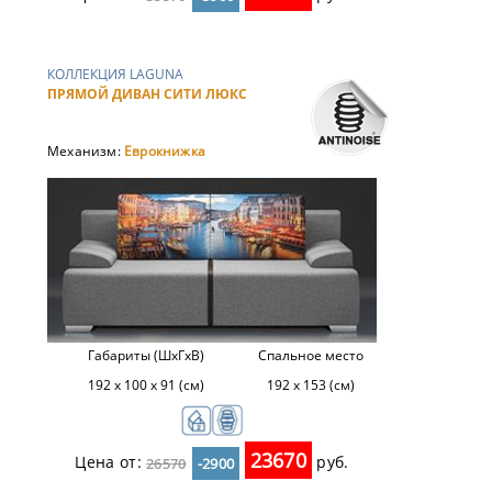
КОЛЛЕКЦИЯ LAGUNA
ПРЯМОЙ ДИВАН СИТИ ЛЮКС
Механизм:
Еврокнижка
Габариты (ШхГхВ)
Спальное место
192 х 100 х 91 (см)
192 х 153 (см)
23670
Цена от:
руб.
26570
-2900