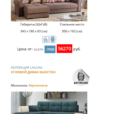
Габариты (ШхГхВ)
Спальное место
343 х 180 х 93 (см)
300 х 163 (см)
56270
Цена от:
руб.
63270
-7000
КОЛЛЕКЦИЯ LAGUNA
УГЛОВОЙ ДИВАН ХЬЮСТОН
Механизм:
Еврокнижка