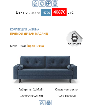
40870
Цена от:
руб.
45570
-4700
КОЛЛЕКЦИЯ LAGUNA
ПРЯМОЙ ДИВАН МАДРИД
Механизм:
Еврокнижка
Габариты (ШхГхВ)
Спальное место
220 х 94 х 92 (см)
192 х 150 (см)