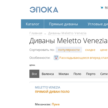
М
Каталог
Прямые диваны
Угловые д
Главная
Диваны Meletto Venezia
Диваны Meletto Venezia
Сортировать по:
популярности
скидке
цене
Особенности:
Раскладывающееся вперед спал
ЦЕНА:
Все
Валенса
Милан
Поло
Порто
Сити
MELETTO VENEZIA
ПРЯМОЙ ДИВАН ПОЛО
Механизм:
Пума