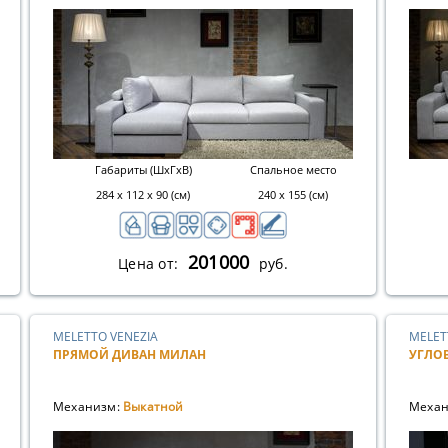
Габариты (ШхГхВ)
Спальное место
284 х 112 х 90 (см)
240 х 155 (см)
201000
Цена от:
руб.
MELETTO VENEZIA
MELET
ПРЯМОЙ ДИВАН МИЛАН
УГЛО
Механизм:
Выкатной
Механ