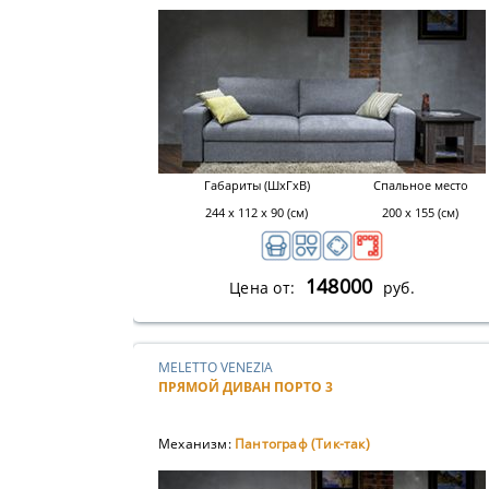
Габариты (ШхГхВ)
Спальное место
244 х 112 х 90 (см)
200 х 155 (см)
148000
Цена от:
руб.
MELETTO VENEZIA
ПРЯМОЙ ДИВАН ПОРТО 3
Механизм:
Пантограф (Тик-так)