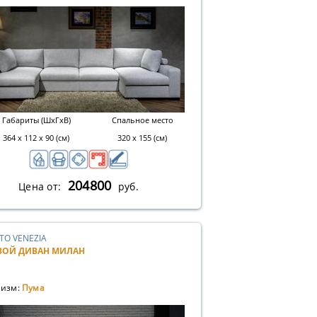
Габариты (ШхГхВ)
Спальное место
364 х 112 х 90 (см)
320 х 155 (см)
204800
Цена от:
руб.
TO VENEZIA
ВОЙ ДИВАН МИЛАН
изм:
Пума