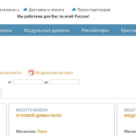
агазины
Доставка и оплата
Поиск партнеров
Мы работаем для Вас по всей России!
иваны
Модульные диваны
Реклайнеры
Кресл
ьное место
Модульная система
ОТ
ДО
MELETTO VENEZIA
MELET
УГЛОВОЙ ДИВАН ПОЛО
МОДУ
Механизм:
Пума
Механ